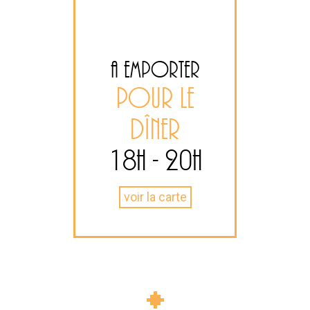
A EMPORTER
Pr
POUR LE
DÎNER
18
H
- 20
H
voir la carte