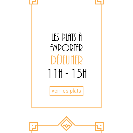
Ne
LES PLATS À
EMPORTER
DÉJEUNER
11
H
- 15
H
év
voir les plats